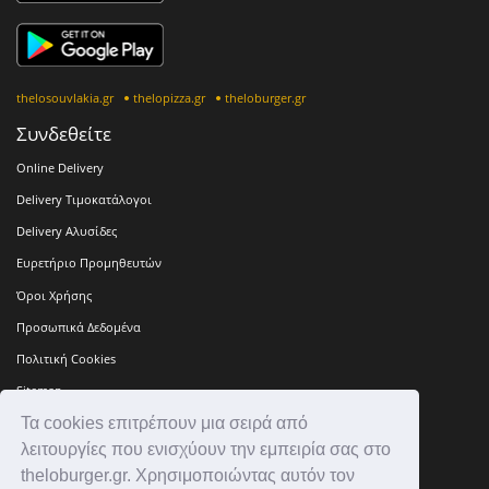
thelosouvlakia.gr
thelopizza.gr
theloburger.gr
Συνδεθείτε
Online Delivery
Delivery Τιμοκατάλογοι
Delivery Αλυσίδες
Ευρετήριο Προμηθευτών
Όροι Χρήσης
Προσωπικά Δεδομένα
Πολιτική Cookies
Sitemap
Τα cookies επιτρέπουν μια σειρά από
Press Kit
λειτουργίες που ενισχύουν την εμπειρία σας στο
Επικοινωνία
theloburger.gr. Χρησιμοποιώντας αυτόν τον
Ιστορία