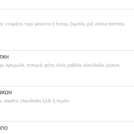
ρι, ντομάτα, τυρί γκούντα ή ένταμ, ζαμπόν, ροζ σάλτα παππού,
ΤΙΚΗ
ι, κρεμμύδι, πιπεριά, φέτα, ελιές ροδέλα, ελαιόλαδο, ρίγανη
ΝΙΚΩΝ
, καρότο, ελαιόλαδο, ξύδι ή λεμόνι
ΜΠΟ