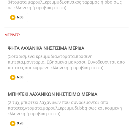
(Ντοματα,μαρουλι,κρεμμυδι,σπιτικος ταραμας ή bbq σως
σε ελληνικη ή αραβικη πιττα)
6,00
ΜΕΡΙΔΕΣ:
ΨΗΤΑ ΛΑΧΑΝΙΚΑ ΝΗΣΤΙΣΙΜΑ ΜΕΡΙΔΑ
(Σοταρισμενα κρεμμυδια,ντοματα,πρασινη
πιπερια,μανιταρια. Σβησμενα με κρασι. Συνοδευονται απο
πατατες και κομμενη ελληνικη ή αραβικη πιττα)
6,00
ΜΠΙΦΤΕΚΙ ΛΑΧΑΝΙΚΩΝ ΝΗΣΤΙΣΙΜΟ ΜΕΡΙΔΑ
(2 τμχ μπιφτεκι λαχανικων που συνοδευονται απο
πατατες,ντοματα,μαρουλι,κρεμμυδι,bbq σως και κομμενη
ελληνικη ή αραβικη πιττα)
9,20