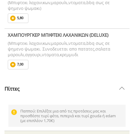
(Μπιφτεκι λαχανικων,μαρουλι,ντοματα,bbq σως σε
ψημενο ψωμακι)
5,80
ΧΑΜΠΟΥΡΓΚΕΡ ΜΠΙΦΤΕΚΙ ΛΑΧΑΝΙΚΩΝ (DELUXE)
(Μπιφτεκι λαχανικων,μαρουλι,ντοματα,bbq σως σε
ψημενο ψωμακι. Συνοδευεται απο πατατες,σαλατα
μαρουλι,αγγουρι,ντοματα,κρεμμυδι
7,00
Πίττες
Παππού: Επιλέξτε μια από τις προτάσεις μας και
προσθέστε τυρί φέτα, πιπεριά και τυρί gouda ή edam
(με επιπλέον 1,70€)