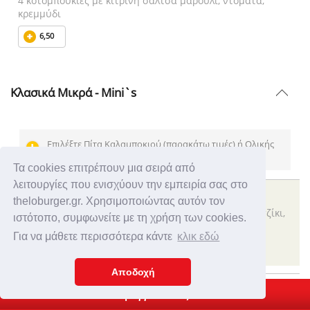
4 κοτομπουκιές με κίτρινη σάλτσα μαρούλι, ντομάτα,
κρεμμύδι
6,50
Κλασικά Μικρά - Mini`s
Επιλέξτε Πίτα Καλαμποκιού (παρακάτω τιμές) ή Ολικής
(επιπλέον 0,10€)!
Τα cookies επιτρέπουν μια σειρά από
λειτουργίες που ενισχύουν την εμπειρία σας στο
ΣΟΥΒΛΑΚΙ ΚΟΤΟΠΟΥΛΟ
theloburger.gr. Χρησιμοποιώντας αυτόν τον
φιλέτο στήθος κοτόπουλο 60γρ., σάλτσα αγρού ή τζατζίκι,
ιστότοπο, συμφωνείτε με τη χρήση των cookies.
κρεμμύδι, ντομάτα
Για να μάθετε περισσότερα κάντε
κλικ εδώ
4,00
Αποδοχή
ΣΟΥΒΛΑΚΙ ΜΠΙΦΤΕΚΙ
Η Παραγγελία σας
μπιφτέκι, σάλτσα αγρού ή τζατζίκι, κρεμμύδι, ντομάτα