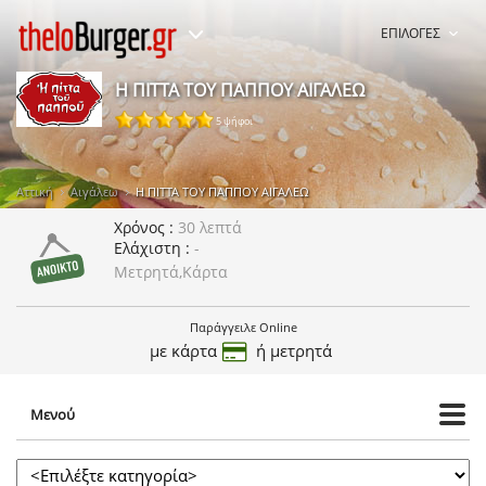
ΕΠΙΛΟΓΕΣ
Η ΠΙΤΤΑ ΤΟΥ ΠΑΠΠΟΥ ΑΙΓΑΛΕΩ
5 ψήφοι
Αττική
Αιγάλεω
Η ΠΙΤΤΑ ΤΟΥ ΠΑΠΠΟΥ ΑΙΓΑΛΕΩ
Χρόνος
30 λεπτά
Ελάχιστη
-
Μετρητά,Κάρτα
Παράγγειλε Online
με κάρτα
ή μετρητά
Μενού