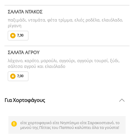
ΣΑΛΑΤΑ ΝΤΑΚΟΣ
παξιμάδι, ντομάτα, φέτα τρίμμα, ελιές ροδέλα, ελαιόλαδο,
ρίγανη
7,30
ΣΑΛΑΤΑ ΑΓΡΟΥ
λάχανο, καρότο, μαρούλι, αγγούρι, αγγούρι τουρσί, ξύδι,
σάλτσα αγρού και ελαιόλαδο
7,00
Για Χορτοφάγους
είτε χορτοφαγικό είτε Νηστίσιμο είτε Σαρακοστιανό, το
μενού της Πίττας του Παππού καλύπτει όλα τα γούστα!