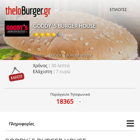
ΕΠΙΛΟΓΕΣ
GOODY`S BURGER HOUSE
1 ψήφοι
Αττική
Κάτω Πατήσια
GOODY`S BURGER HOUSE
Χρόνος
30 λεπτά
Ελάχιστη
7 ευρώ
Παράγγειλε Τηλεφωνικά
18365
Πληροφορίες