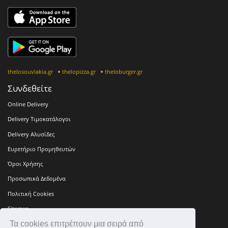
thelosouvlakia.gr
thelopizza.gr
theloburger.gr
Συνδεθείτε
Online Delivery
Delivery Τιμοκατάλογοι
Delivery Αλυσίδες
Ευρετήριο Προμηθευτών
Όροι Χρήσης
Προσωπικά Δεδομένα
Πολιτική Cookies
Sitemap
Τα cookies επιτρέπουν μια σειρά από
Press Kit