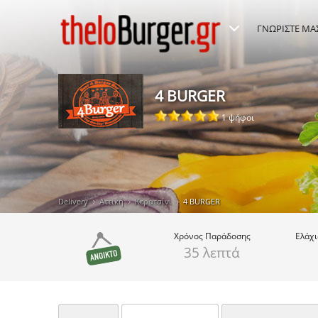
ΓΝΩΡΙΣΤΕ ΜΑ
4 BURGER
1 ψήφοι
Delivery
Αττική
Κερατσίνι
4 BURGER
Χρόνος
Παράδοσης
Ελάχ
35 λεπτά