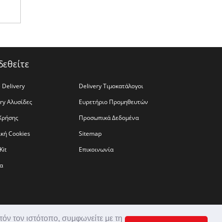
δεθείτε
 Delivery
Delivery Τιμοκατάλογοι
ery Αλυσίδες
Ευρετήριο Προμηθευτών
Χρήσης
Προσωπικά Δεδομένα
ική Cookies
Sitemap
Kit
Επικοινωνία
α
τόν τον ιστότοπο, συμφωνείτε με τη