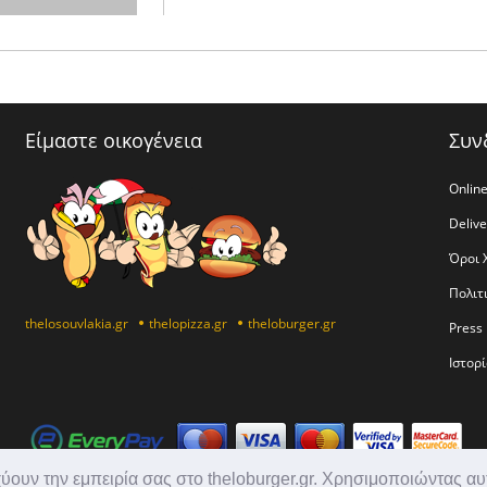
Είμαστε οικογένεια
Συν
Online
Deliv
Όροι 
Πολιτ
thelosouvlakia.gr
thelopizza.gr
theloburger.gr
Press 
Ιστορί
χύουν την εμπειρία σας στο theloburger.gr. Χρησιμοποιώντας αυ