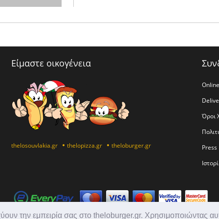
Είμαστε οικογένεια
Συν
Online
Deliv
Όροι 
Πολιτ
thelosouvlakia.gr
thelopizza.gr
theloburger.gr
Press 
Ιστορί
χύουν την εμπειρία σας στο theloburger.gr. Χρησιμοποιώντας αυ