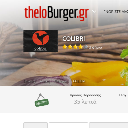
ΓΝΩΡΙΣΤΕ ΜΑ
COLIBRI
3 ψήφοι
Delivery
Αττική
Παγκράτι
COLIBRI
Χρόνος
Παράδοσης
Ελάχ
35 λεπτά