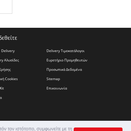
δεθείτε
 Delivery
Delivery Τιμοκατάλογοι
ery Αλυσίδες
Ευρετήριο Προμηθευτών
Χρήσης
Προσωπικά Δεδομένα
ική Cookies
Sitemap
Kit
Επικοινωνία
α
τόν τον ιστότοπο, συμφωνείτε με τη