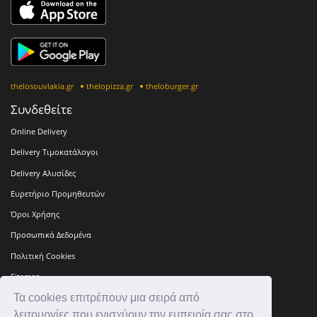
thelosouvlakia.gr
thelopizza.gr
theloburger.gr
Συνδεθείτε
Online Delivery
Delivery Τιμοκατάλογοι
Delivery Αλυσίδες
Ευρετήριο Προμηθευτών
Όροι Χρήσης
Προσωπικά Δεδομένα
Πολιτική Cookies
Sitemap
Τα cookies επιτρέπουν μια σειρά από
Press Kit
λειτουργίες που ενισχύουν την εμπειρία σας στο