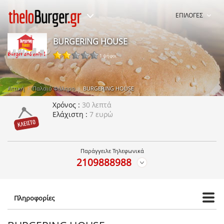
ΕΠΙΛΟΓΕΣ
BURGERING HOUSE
1 ψήφοι
Αττική
Παλαιό Φάληρο
BURGERING HOUSE
Χρόνος
30 λεπτά
Ελάχιστη
7 ευρώ
Παράγγειλε Τηλεφωνικά
2109888988
Πληροφορίες