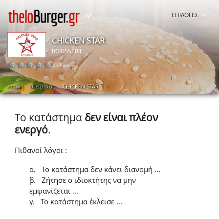
ΕΠΙΛΟΓΕΣ
CHICKEN STAR
ROTISSERIE
0 ψήφοι
Αττική
Πειραιάς
CHICKEN STAR
Το κατάστημα
δεν είναι πλέον
ενεργό
.
Πιθανοί λόγοι :
α.
Το κατάστημα δεν κάνει διανομή ...
β.
Ζήτησε ο ιδιοκτήτης να μην
εμφανίζεται ...
γ.
Το κατάστημα έκλεισε ...