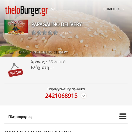
ΕΠΙΛΟΓΕΣ
PAPAGALINO DELIVERY
0 ψήφοι
Βόλος
Βόλος
PAPAGALINO DELIVERY
Χρόνος
35 λεπτά
Ελάχιστη
-
Παράγγειλε Τηλεφωνικά
2421068915
Πληροφορίες