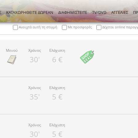
Σ
ΚΑΤΑΧΩΡΗΘΕΙΤΕ ΔΩΡΕΑΝ
ΔΙΑΦΗΜΙΣΤΕΙΤΕ
TV/DVD
ΑΓΓΕΛΙΕΣ
Π
Ανοιχτά αυτή τη στιγμή
Με προσφορές
Δέχεται online παραγ
Μενού
Χρόνος
Ελάχιστη
30'
6 €
Χρόνος
Ελάχιστη
35'
5 €
Χρόνος
Ελάχιστη
30'
5 €