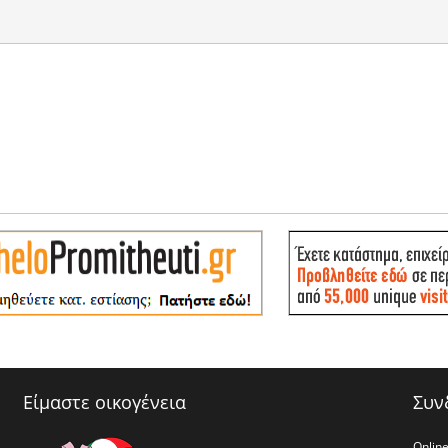
Είμαστε οικογένεια
Συν
Online