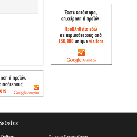
δεθείτε
 Delivery
Delivery Τιμοκατάλογοι