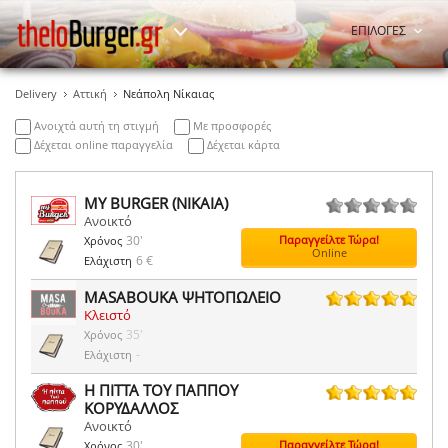
ΕΠΙΛΟΓΕΣ
Delivery
Αττική
Νεάπολη Νίκαιας
Ανοιχτά αυτή τη στιγμή
Με προσφορές
Δέχεται online παραγγελία
Δέχεται κάρτα
MY BURGER (ΝΙΚΑΙΑ)
Ανοικτό
0 ψήφοι
30'
Παραγγείλτε Τώρα!
Χρόνος
Online
6 €
Ελάχιστη
MASABOUKA ΨΗΤΟΠΩΛΕΙΟ
Κλειστό
3 ψήφοι
35'
Χρόνος
-
Ελάχιστη
Η ΠΙΤΤΑ ΤΟΥ ΠΑΠΠΟΥ
ΚΟΡΥΔΑΛΛΟΣ
1 ψήφοι
Ανοικτό
30'
Παραγγείλτε Τώρα!
Χρόνος