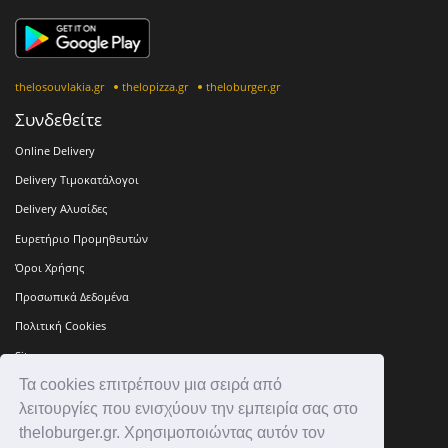
thelosouvlakia.gr
thelopizza.gr
theloburger.gr
Συνδεθείτε
Online Delivery
Delivery Τιμοκατάλογοι
Delivery Αλυσίδες
Ευρετήριο Προμηθευτών
Όροι Χρήσης
Προσωπικά Δεδομένα
Πολιτική Cookies
Sitemap
Τα cookies επιτρέπουν μια σειρά από
Press Kit
λειτουργίες που ενισχύουν την εμπειρία σας στο
Επικοινωνία
theloburger.gr. Χρησιμοποιώντας αυτόν τον
Ιστορία