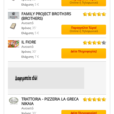
Online ή Τηλεφωνικά
5 €
Ελάχιστη
FAMILY PROJECT BROTH3RS
(BROTHERS)
3 ψήφοι
Ανοικτό
35'
Παραγγείλτε Τώρα!
Χρόνος
Online ή Τηλεφωνικά
5 €
Ελάχιστη
IL FIORE
Ανοικτό
2 ψήφοι
30'
Δείτε Πληροφορίες!
Χρόνος
7 €
Ελάχιστη
TRATTORIA - PIZZERIA LA GRECA
ΝΙΚΑΙΑ
3 ψήφοι
Ανοικτό
30'
Δείτε Πληροφορίες!
Χρόνος