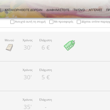
Σ
ΚΑΤΑΧΩΡΗΘΕΙΤΕ ΔΩΡΕΑΝ
ΔΙΑΦΗΜΙΣΤΕΙΤΕ
TV/DVD
ΑΓΓΕΛΙΕΣ
Π
Ανοιχτά αυτή τη στιγμή
Με προσφορές
Δέχεται online παραγ
Μενού
Χρόνος
Ελάχιστη
30'
6 €
Χρόνος
Ελάχιστη
30'
5 €
Χρόνος
Ελάχιστη
35'
-