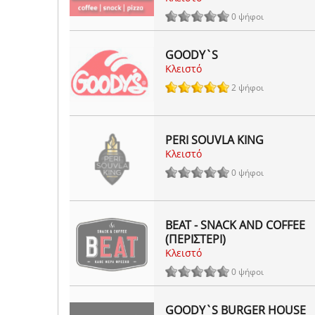
0 ψήφοι
GOODY`S
Κλειστό
2 ψήφοι
PERI SOUVLA KING
Κλειστό
0 ψήφοι
BEAT - SNACK AND COFFEE
(ΠΕΡΙΣΤΕΡΙ)
Κλειστό
0 ψήφοι
GOODY`S BURGER HOUSE