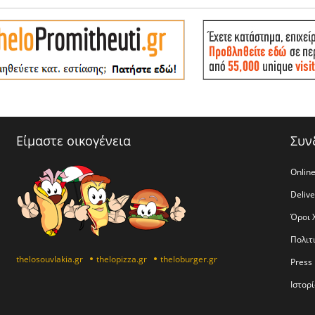
Είμαστε οικογένεια
Συν
Online
Deliv
Όροι 
Πολιτ
thelosouvlakia.gr
thelopizza.gr
theloburger.gr
Press 
Ιστορί