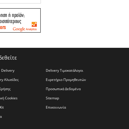
δεθείτε
 Delivery
Delivery Τιμοκατάλογοι
ery Αλυσίδες
Ευρετήριο Προμηθευτών
Χρήσης
Προσωπικά Δεδομένα
ική Cookies
Sitemap
Kit
Επικοινωνία
α