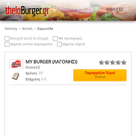
ΕΠΙΛΟΓΕΣ
Delivery
Αττική
Σαρωνίδα
Ανοιχτά αυτή τη στιγμή
Με προσφορές
Δέχεται online παραγγελία
Δέχεται κάρτα
MY BURGER (ΛΑΓΟΝΗΣΙ)
Ανοικτό
0 ψήφοι
30'
Παραγγείλτε Τώρα!
Χρόνος
Online
6 €
Ελάχιστη