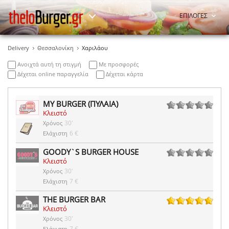
ΕΠΙΛΟΓΕΣ
Delivery
Θεσσαλονίκη
Χαριλάου
Ανοιχτά αυτή τη στιγμή
Με προσφορές
Δέχεται online παραγγελία
Δέχεται κάρτα
MY BURGER (ΠΥΛΑΙΑ)
Κλειστό
0 ψήφοι
30'
Χρόνος
6 €
Ελάχιστη
GOODY`S BURGER HOUSE
Κλειστό
0 ψήφοι
30'
Χρόνος
7 €
Ελάχιστη
THE BURGER BAR
Κλειστό
1 ψήφοι
30'
Χρόνος
7 €
Ελάχιστη