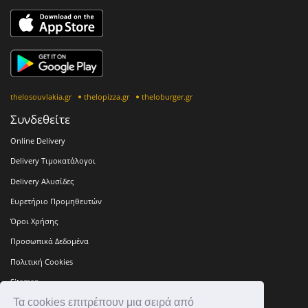
thelosouvlakia.gr
thelopizza.gr
theloburger.gr
Συνδεθείτε
Online Delivery
Delivery Τιμοκατάλογοι
Delivery Αλυσίδες
Ευρετήριο Προμηθευτών
Όροι Χρήσης
Προσωπικά Δεδομένα
Πολιτική Cookies
Sitemap
Τα cookies επιτρέπουν μια σειρά από
Press Kit