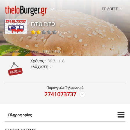
ΕΠΙΛΟΓΕΣ
ΓΥΡΩ ΓΥΡΟ
1 ψήφοι
Κόρινθος
Κόρινθος
ΓΥΡΩ ΓΥΡΟ
Χρόνος
30 λεπτά
Ελάχιστη
-
Παράγγειλε Τηλεφωνικά
2741073737
Πληροφορίες