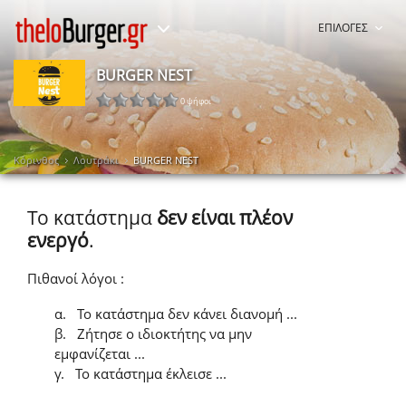
ΕΠΙΛΟΓΕΣ
BURGER NEST
0 ψήφοι
Κόρινθος
Λουτράκι
BURGER NEST
Το κατάστημα
δεν είναι πλέον
ενεργό
.
Πιθανοί λόγοι :
α.
Το κατάστημα δεν κάνει διανομή ...
β.
Ζήτησε ο ιδιοκτήτης να μην
εμφανίζεται ...
γ.
Το κατάστημα έκλεισε ...