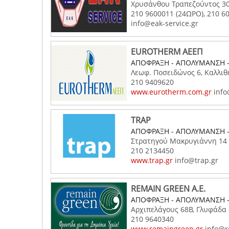
Χρυσάνθου Τραπεζούντος 30,
210 9600011 (24ΩΡΟ), 210 6
info@eak-service.gr
EUROTHERM ΑΕΕΠ
ΑΠΟΦΡΑΞΗ - ΑΠΟΛΥΜΑΝΣΗ 
Λεωφ. Ποσειδώνος 6, Καλλιθέ
210 9409620
www.eurotherm.com.gr
info
TRAP
ΑΠΟΦΡΑΞΗ - ΑΠΟΛΥΜΑΝΣΗ 
Στρατηγού Μακρυγιάννη 14 ,
210 2134450
www.trap.gr
info@trap.gr
REMAIN GREEN A.E.
ΑΠΟΦΡΑΞΗ - ΑΠΟΛΥΜΑΝΣΗ 
Αρχιπελάγους 68Β, Γλυφάδα 
210 9640340
www.remaingreen.gr
info@r