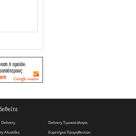
δεθείτε
 Delivery
Delivery Τιμοκατάλογοι
ery Αλυσίδες
Ευρετήριο Προμηθευτών