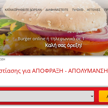
Σ
ΚΑΤΑΧΩΡΗΘΕΙΤΕ ΔΩΡΕΑΝ
ΔΙΑΦΗΜΙΣΤΕΙΤΕ
TV/DVD
ΑΓΓΕΛΙΕΣ
Π
Burger online ή τηλεφωνικά σε 1’
Καλή σας όρεξη!
ΜΩΣΗ
εστίασης για ΑΠΟΦΡΑΞΗ - ΑΠΟΛΥΜΑΝΣΗ