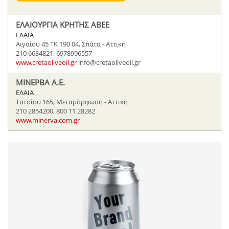
ΕΛΑΙΟΥΡΓΙΑ ΚΡΗΤΗΣ ΑΒΕΕ
ΕΛΑΙΑ
Αιγαίου 45 ΤΚ 190 04, Σπάτα - Αττική
210 6634821, 6978996557
www.cretaoliveoil.gr
info@cretaoliveoil.gr
ΜΙΝΕΡΒΑ Α.Ε.
ΕΛΑΙΑ
Tατοΐου 165, Μεταμόρφωση - Αττική
210 2854200, 800 11 28282
www.minerva.com.gr