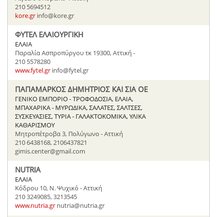
210 5694512
kore.gr
info@kore.gr
ΦΥΤΕΛ ΕΛΑΙΟΥΡΓΙΚΗ
ΕΛΑΙΑ
Παραλία Ασπροπύργου τκ 19300, Αττική -
210 5578280
www.fytel.gr
info@fytel.gr
ΠΑΠΑΜΑΡΚΟΣ ΔΗΜΗΤΡΙΟΣ ΚΑΙ ΣΙΑ ΟΕ
ΓΕΝΙΚΟ ΕΜΠΟΡΙΟ - ΤΡΟΦΟΔΟΣΙΑ, ΕΛΑΙΑ,
ΜΠΑΧΑΡΙΚΑ - ΜΥΡΩΔΙΚΑ, ΣΑΛΑΤΕΣ, ΣΑΛΤΣΕΣ,
ΣΥΣΚΕΥΑΣΙΕΣ, ΤΥΡΙΑ - ΓΑΛΑΚΤΟΚΟΜΙΚΑ, ΥΛΙΚΑ
ΚΑΘΑΡΙΣΜΟΥ
Μητροπέτροβα 3, Πολύγωνο - Αττική
210 6438168, 2106437821
gimis.center@gmail.com
NUTRIA
ΕΛΑΙΑ
Κόδρου 10, Ν. Ψυχικό - Αττική
210 3249085, 3213545
www.nutria.gr
nutria@nutria.gr