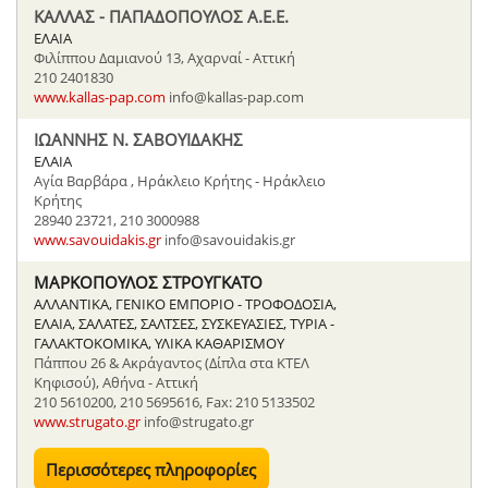
ΚΑΛΛΑΣ - ΠΑΠΑΔΟΠΟΥΛΟΣ Α.Ε.Ε.
ΕΛΑΙΑ
Φιλίππου Δαμιανού 13, Αχαρναί - Αττική
210 2401830
www.kallas-pap.com
info@kallas-pap.com
ΙΩΑΝΝΗΣ Ν. ΣΑΒΟΥΙΔΑΚΗΣ
ΕΛΑΙΑ
Αγία Βαρβάρα , Ηράκλειο Κρήτης - Ηράκλειο
Κρήτης
28940 23721, 210 3000988
www.savouidakis.gr
info@savouidakis.gr
ΜΑΡΚΟΠΟΥΛΟΣ ΣΤΡΟΥΓΚΑΤΟ
ΑΛΛΑΝΤΙΚΑ, ΓΕΝΙΚΟ ΕΜΠΟΡΙΟ - ΤΡΟΦΟΔΟΣΙΑ,
ΕΛΑΙΑ, ΣΑΛΑΤΕΣ, ΣΑΛΤΣΕΣ, ΣΥΣΚΕΥΑΣΙΕΣ, ΤΥΡΙΑ -
ΓΑΛΑΚΤΟΚΟΜΙΚΑ, ΥΛΙΚΑ ΚΑΘΑΡΙΣΜΟΥ
Πάππου 26 & Ακράγαντος (Δίπλα στα ΚΤΕΛ
Κηφισού), Αθήνα - Αττική
210 5610200, 210 5695616, Fax: 210 5133502
www.strugato.gr
info@strugato.gr
Περισσότερες πληροφορίες