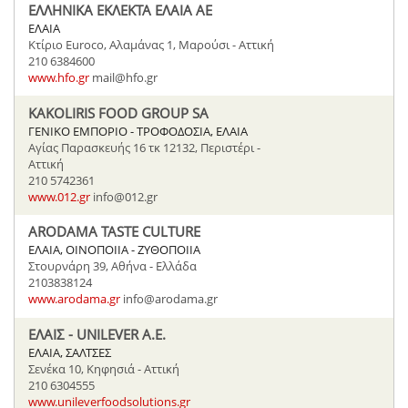
ΕΛΛΗΝΙΚΑ ΕΚΛΕΚΤΑ ΕΛΑΙΑ ΑΕ
ΕΛΑΙΑ
Κτίριο Euroco, Αλαμάνας 1, Μαρούσι - Αττική
210 6384600
www.hfo.gr
mail@hfo.gr
KAKOLIRIS FOOD GROUP SA
ΓΕΝΙΚΟ ΕΜΠΟΡΙΟ - ΤΡΟΦΟΔΟΣΙΑ, ΕΛΑΙΑ
Αγίας Παρασκευής 16 τκ 12132, Περιστέρι -
Αττική
210 5742361
www.012.gr
info@012.gr
ARODAMA TASTE CULTURE
ΕΛΑΙΑ, ΟΙΝΟΠΟΙΙΑ - ΖΥΘΟΠΟΙΙΑ
Στουρνάρη 39, Αθήνα - Ελλάδα
2103838124
www.arodama.gr
info@arodama.gr
ΕΛΑΙΣ - UNILEVER A.E.
ΕΛΑΙΑ, ΣΑΛΤΣΕΣ
Σενέκα 10, Κηφησιά - Αττική
210 6304555
www.unileverfoodsolutions.gr