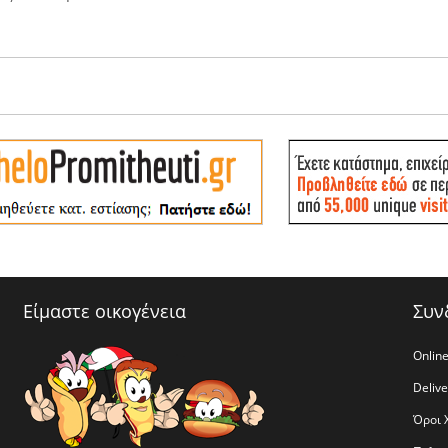
Είμαστε οικογένεια
Συν
Online
Deliv
Όροι 