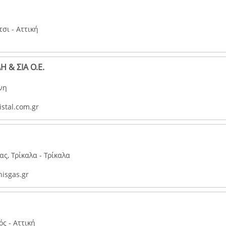
σι - Αττική
 & ΣΙΑ Ο.Ε.
νη
stal.com.gr
ς, Τρίκαλα - Τρίκαλα
nisgas.gr
ς - Αττική