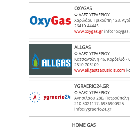
OXYGAS
ΦΙΑΛΕΣ ΥΓΡΑΕΡΙΟΥ
Χαριλάου Τρικούπη 128, Αγρί
26410 44445
www.oxygas.gr
info@oxygas.
ALLGAS
ΦΙΑΛΕΣ ΥΓΡΑΕΡΙΟΥ
Κατσαντώνη 46, Κορδελιό -
2310 705109
www.allgastsaousidis.com
ko
YGRAERIO24.GR
ΦΙΑΛΕΣ ΥΓΡΑΕΡΙΟΥ
Αγησιλάου 28Β, Πετρούπολη 
210 5021117, 6936900925
info@ygraerio24.gr
HOME GAS