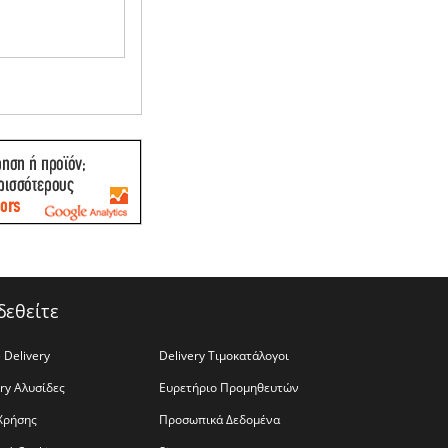
δεθείτε
 Delivery
Delivery Τιμοκατάλογοι
ery Αλυσίδες
Ευρετήριο Προμηθευτών
Χρήσης
Προσωπικά Δεδομένα