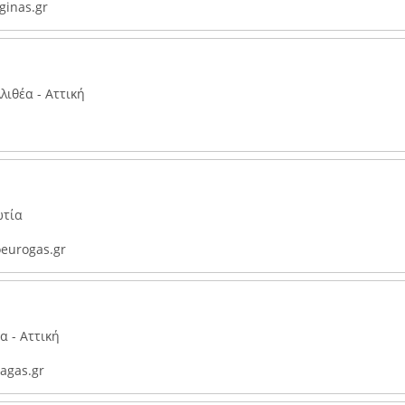
inas.gr
λιθέα - Αττική
ωτία
eurogas.gr
α - Αττική
agas.gr