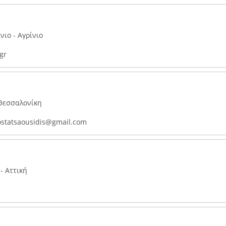
νιο - Αγρίνιο
gr
 Θεσσαλονίκη
statsaousidis@gmail.com
- Αττική