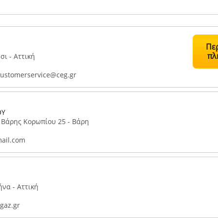
Πε
πλ
ι - Αττική
customerservice@ceg.gr
ΟΥ
 Βάρης Κορωπίου 25 - Βάρη
ail.com
ήνα - Αττική
gaz.gr