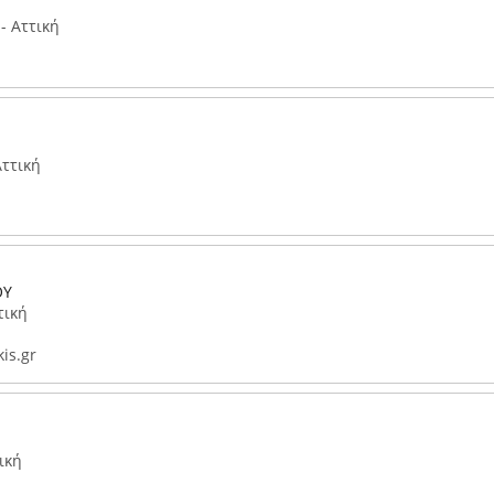
- Αττική
Αττική
ΟΥ
τική
is.gr
ική