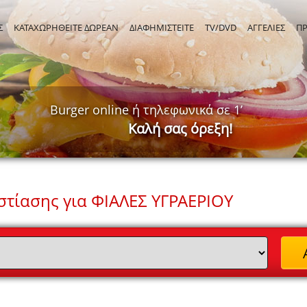
Σ
ΚΑΤΑΧΩΡΗΘΕΙΤΕ ΔΩΡΕΑΝ
ΔΙΑΦΗΜΙΣΤΕΙΤΕ
TV/DVD
ΑΓΓΕΛΙΕΣ
Π
Burger online ή τηλεφωνικά σε 1’
Καλή σας όρεξη!
τίασης για ΦΙΑΛΕΣ ΥΓΡΑΕΡΙΟΥ