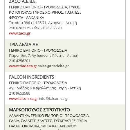
ZACO A.E.B.E.
ΓΕΝΙΚΟ ΕΜΠΟΡΙΟ - ΤΡΟΦΟΔΟΣΙΑ, ΓΥΡΟΣ
ΚΟΤΟΠΟΥΛΟ, ΓΥΡΟΣ ΧΟΙΡΙΝΟΣ, ΠΑΤΑΤΕΣ ,
ΦΡΟΥΤΑ - ΛΑΧΑΝΙΚΑ
Τατοΐου 386 τκ 136 71, Αχαρναί - Αττική
210 6202175-7 fax 210 6202220
www.zaco.gr
ΤΡΙΑ ΔΕΛΤΑ AΕ
ΓΕΝΙΚΟ ΕΜΠΟΡΙΟ - ΤΡΟΦΟΔΟΣΙΑ
Πάρνηθος 7, Αγ Ιωάννης Ρέντης - Αττική
210 4256201
www.triadelta.gr
sales@triadelta.gr
FALCON INGREDIENTS
ΓΕΝΙΚΟ ΕΜΠΟΡΙΟ - ΤΡΟΦΟΔΟΣΙΑ
Aγ. Τριάδος & Κεφαλληνίας, Βάρη - Αττική
210 9653580
www.falcon-sa.gr
info@falcon-sa.gr
ΜΑΡΚΟΠΟΥΛΟΣ ΣΤΡΟΥΓΚΑΤΟ
ΑΛΛΑΝΤΙΚΑ, ΓΕΝΙΚΟ ΕΜΠΟΡΙΟ - ΤΡΟΦΟΔΟΣΙΑ,
ΕΛΑΙΑ, ΣΑΛΑΤΕΣ, ΣΑΛΤΣΕΣ, ΣΥΣΚΕΥΑΣΙΕΣ, ΤΥΡΙΑ -
ΓΑΛΑΚΤΟΚΟΜΙΚΑ, ΥΛΙΚΑ ΚΑΘΑΡΙΣΜΟΥ