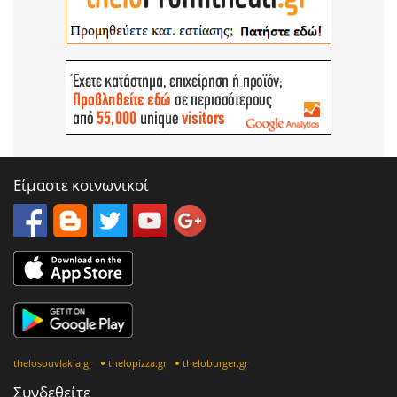
Είμαστε κοινωνικοί
thelosouvlakia.gr
thelopizza.gr
theloburger.gr
Συνδεθείτε